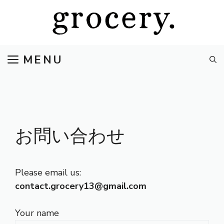
コ
ン
テ
ン
MENU
ツ
へ
ス
キ
ッ
プ
お問い合わせ
Please email us:
contact.grocery13@gmail.com
Your name