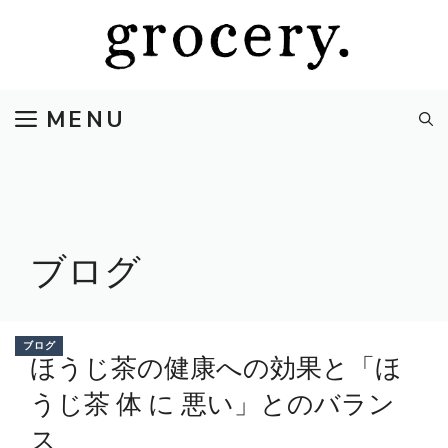
コ
ン
テ
ン
MENU
ツ
へ
ス
キ
ッ
プ
ブログ
ブログ
ほうじ茶の健康への効果と「ほ
うじ茶 体 に 悪い」とのバラン
ス