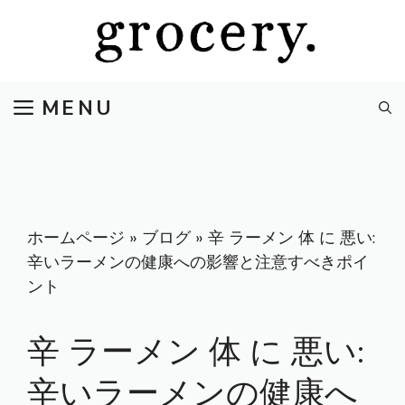
コ
ン
テ
ン
MENU
ツ
へ
ス
キ
ッ
プ
ホームページ
»
ブログ
»
辛 ラーメン 体 に 悪い:
辛いラーメンの健康への影響と注意すべきポイ
ント
辛 ラーメン 体 に 悪い:
辛いラーメンの健康へ