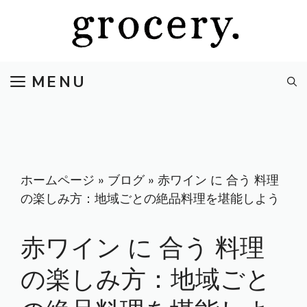
コ
ン
テ
ン
MENU
ツ
へ
ス
キ
ッ
プ
ホームページ
»
ブログ
»
赤ワイン に 合う 料理
の楽しみ方：地域ごとの絶品料理を堪能しよう
赤ワイン に 合う 料理
の楽しみ方：地域ごと