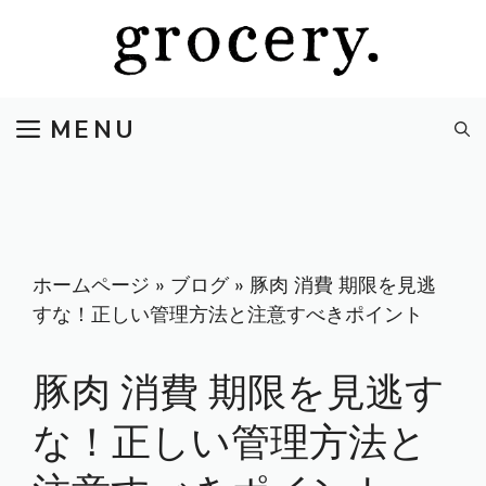
コ
ン
テ
ン
MENU
ツ
へ
ス
キ
ッ
プ
ホームページ
»
ブログ
»
豚肉 消費 期限を見逃
すな！正しい管理方法と注意すべきポイント
豚肉 消費 期限を見逃す
な！正しい管理方法と