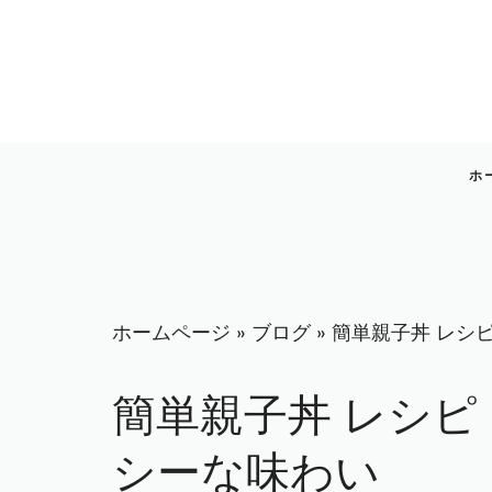
コ
ン
テ
ン
ツ
へ
ホ
ス
キ
ッ
プ
ホームページ
»
ブログ
»
簡単親子丼 レシ
簡単親子丼 レシ
シーな味わい