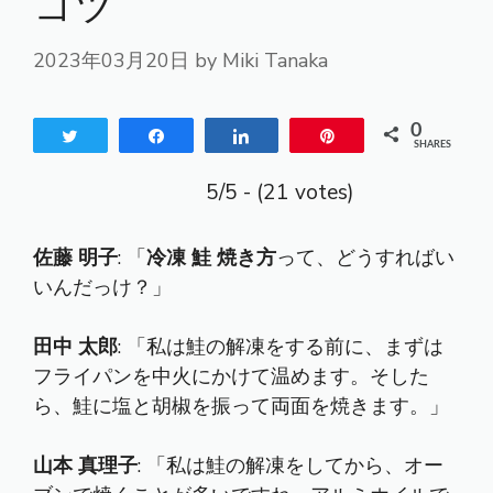
コツ
2023年03月20日
by
Miki Tanaka
0
Tweet
Share
Share
Pin
SHARES
5/5 - (21 votes)
佐藤 明子
: 「
冷凍 鮭 焼き方
って、どうすればい
いんだっけ？」
田中 太郎
: 「私は鮭の解凍をする前に、まずは
フライパンを中火にかけて温めます。そした
ら、鮭に塩と胡椒を振って両面を焼きます。」
山本 真理子
: 「私は鮭の解凍をしてから、オー