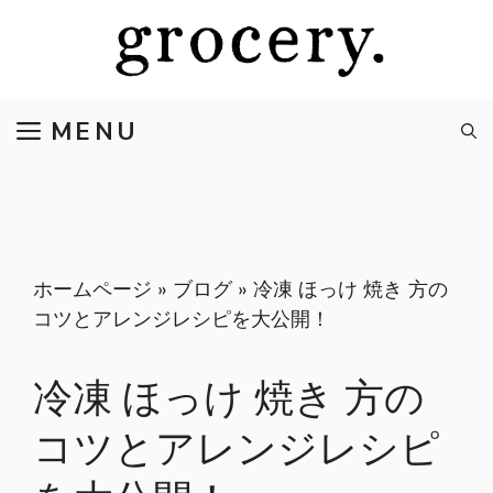
コ
ン
テ
ン
MENU
ツ
へ
ス
キ
ッ
プ
ホームページ
»
ブログ
»
冷凍 ほっけ 焼き 方の
コツとアレンジレシピを大公開！
冷凍 ほっけ 焼き 方の
コツとアレンジレシピ