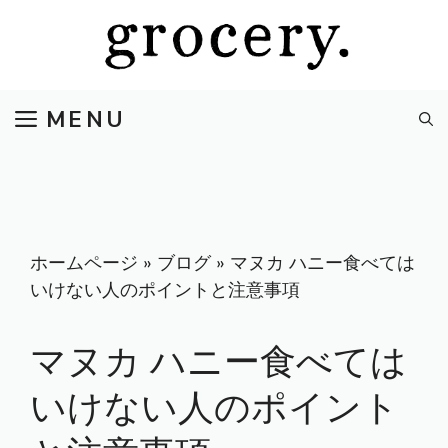
コ
ン
テ
ン
MENU
ツ
へ
ス
キ
ッ
プ
ホームページ
»
ブログ
»
マヌカ ハニー食べては
いけない人のポイントと注意事項
マヌカ ハニー食べては
いけない人のポイント