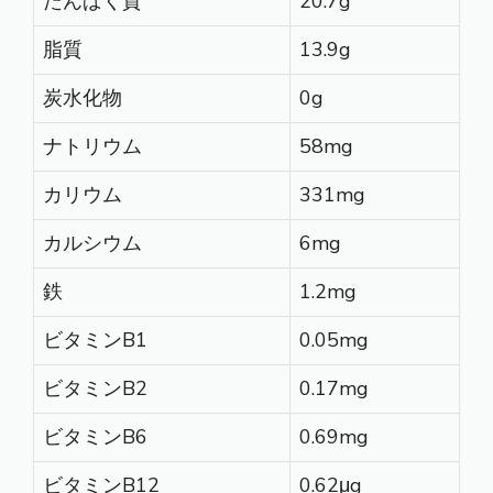
たんぱく質
20.7g
脂質
13.9g
炭水化物
0g
ナトリウム
58mg
カリウム
331mg
カルシウム
6mg
鉄
1.2mg
ビタミンB1
0.05mg
ビタミンB2
0.17mg
ビタミンB6
0.69mg
ビタミンB12
0.62μg