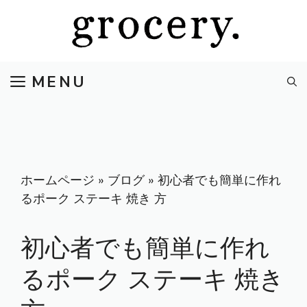
コ
ン
テ
ン
MENU
ツ
へ
ス
キ
ッ
プ
ホームページ
»
ブログ
»
初心者でも簡単に作れ
るポーク ステーキ 焼き 方
初心者でも簡単に作れ
るポーク ステーキ 焼き