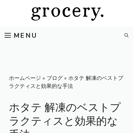
コ
ン
テ
ン
MENU
ツ
へ
ス
キ
ッ
プ
ホームページ
»
ブログ
»
ホタテ 解凍のベストプ
ラクティスと効果的な手法
ホタテ 解凍のベストプ
ラクティスと効果的な