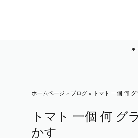
コ
ン
テ
ン
ツ
へ
ホ
ス
キ
ッ
プ
ホームページ
»
ブログ
»
トマト 一個 何 
トマト 一個 何 グ
かす