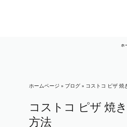
コ
ン
テ
ン
ツ
へ
ホ
ス
キ
ッ
プ
ホームページ
»
ブログ
»
コストコ ピザ 焼
コストコ ピザ 焼き
方法