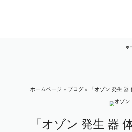
コ
ン
テ
ン
ツ
へ
ホ
ス
キ
ッ
プ
ホームページ
»
ブログ
»
「オゾン 発生 器
「オゾン 発生 器 