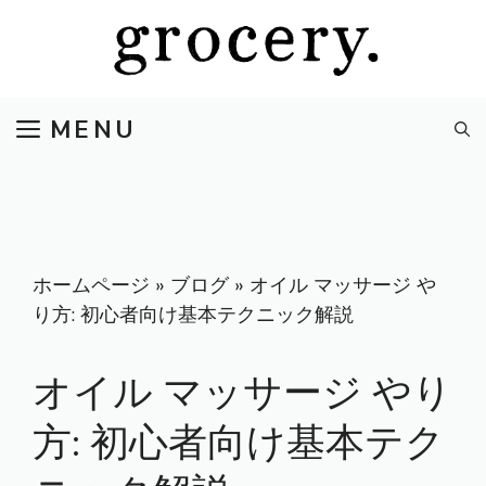
コ
ン
テ
ン
MENU
ツ
へ
ス
キ
ッ
プ
ホームページ
»
ブログ
»
オイル マッサージ や
り方: 初心者向け基本テクニック解説
オイル マッサージ やり
方: 初心者向け基本テク