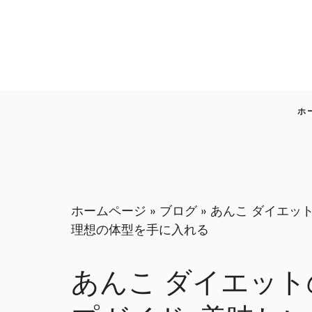
コ
ン
テ
ン
ツ
へ
ホ
ス
キ
ッ
プ
ホームページ
»
ブログ
»
あんこ ダイエッ
理想の体型を手に入れる
あんこ ダイエッ